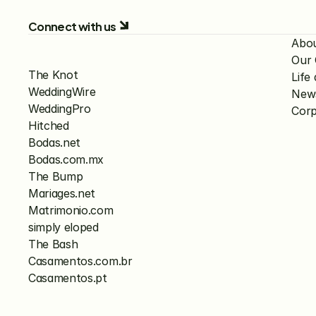
Connect with us
Abo
Our
The Knot
Lif
WeddingWire
New
WeddingPro
Corp
Hitched
Bodas.net
Bodas.com.mx
The Bump
Mariages.net
Matrimonio.com
simply eloped
The Bash
Casamentos.com.br
Casamentos.pt