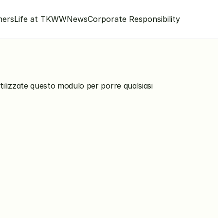
mers
Life at TKWW
News
Corporate Responsibility
tilizzate questo modulo per porre qualsiasi 