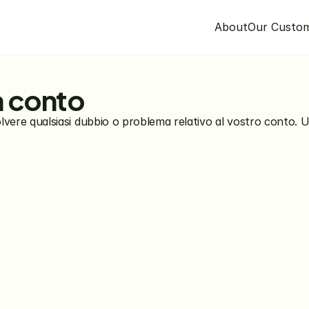
About
Our Custo
a conto
olvere qualsiasi dubbio o problema relativo al vostro conto. U