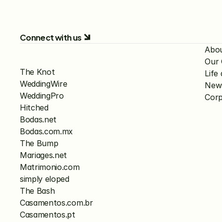
Connect with us
Abo
Our
The Knot
Lif
WeddingWire
New
WeddingPro
Corp
Hitched
Bodas.net
Bodas.com.mx
The Bump
Mariages.net
Matrimonio.com
simply eloped
The Bash
Casamentos.com.br
Casamentos.pt